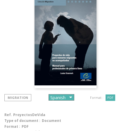
MIGRATION
Format :
PDF
Ref.
ProyectosDeVida
Type of document :
Document
Format :
PDF