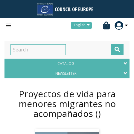


English

CATALOG
NEWSLETTER
Proyectos de vida para
menores migrantes no
acompañados
()