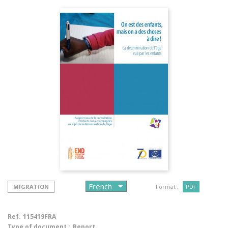
MIGRATION
Format :
PDF
Ref.
115419FRA
Type of document :
Report