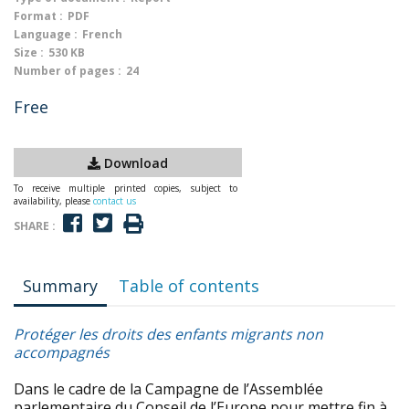
Format :
PDF
Language :
French
Size :
530 KB
Number of pages :
24
Free
Download
To receive multiple printed copies, subject to
availability, please
contact us
SHARE :
Summary
Table of contents
Protéger les droits des enfants migrants non
accompagnés
Dans le cadre de la Campagne de l’Assemblée
parlementaire du Conseil de l’Europe pour mettre fin à