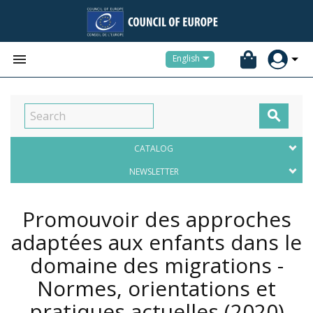


English

CATALOG
NEWSLETTER
Promouvoir des approches
adaptées aux enfants dans le
domaine des migrations -
Normes, orientations et
pratiques actuelles
(2020)