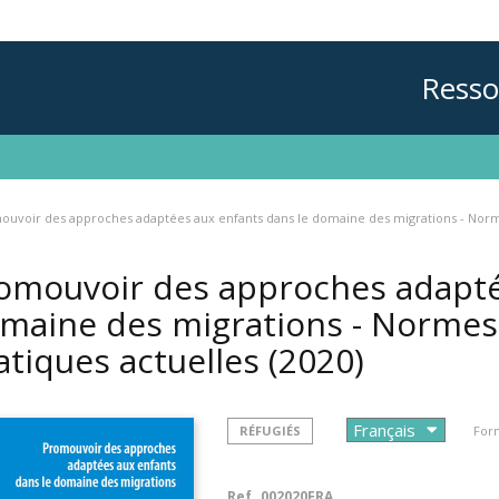
Resso
uvoir des approches adaptées aux enfants dans le domaine des migrations - Normes
omouvoir des approches adapté
maine des migrations - Normes,
atiques actuelles
(2020)
RÉFUGIÉS
Form
Ref.
002020FRA