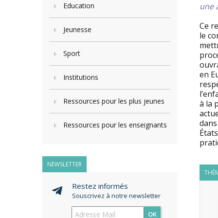
Education
une a
Ce r
Jeunesse
le co
mettr
Sport
proce
ouvra
en Eu
Institutions
resp
l’enf
Ressources pour les plus jeunes
à la 
actue
dans 
Ressources pour les enseignants
États
prat
NEWSLETTER
THÈM
Restez informés
Souscrivez à notre newsletter
OK