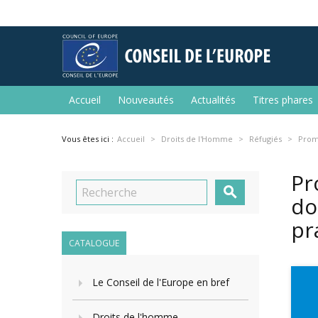
Accueil
Nouveautés
Actualités
Titres phares
Vous êtes ici :
Accueil
Droits de l'Homme
Réfugiés
Promo
Pr

do
pr
CATALOGUE
Le Conseil de l'Europe en bref
Droits de l'homme