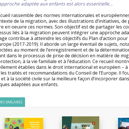
pproche adaptée aux enfants est alors essentielle...
ecueil rassemble des normes internationales et européennes
ntexte de la migration, avec des illustrations d’initiatives,
e en oeuvre ces normes. Son objectif est de partager les co
ssus liés à la migration peuvent intégrer une approche adap
ge contribue à atteindre les objectifs du Plan d’action pour
rope (2017-2019). Il aborde un large éventail de sujets, no
ectées au moment de l’enregistrement et de la détermination
ant dans le processus de prise de décision en matière de mig
protection, à la vie familiale et à l’éducation. Ce recueil mon
llement établies dans le droit international et européen – à 
les traités et recommandations du Conseil de l’Europe. Il fo
 et à la société civile sur la meilleure façon d’incorporer d
iques adaptées aux enfants.
ES SIMILAIRES