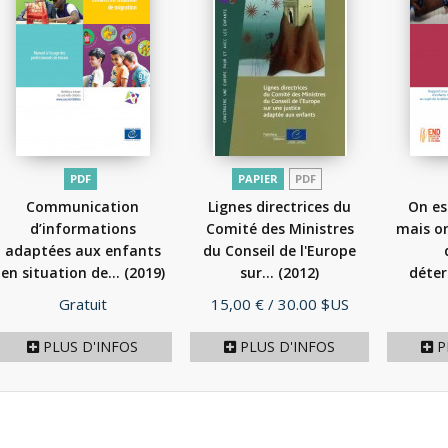
PDF
PAPIER
PDF
Communication
Lignes directrices du
On es
d’informations
Comité des Ministres
mais on
adaptées aux enfants
du Conseil de l'Europe
en situation de...
(2019)
sur...
(2012)
déter
Prix
Prix
Gratuit
15,00 €
/ 30.00 $US
PLUS D'INFOS
PLUS D'INFOS
P