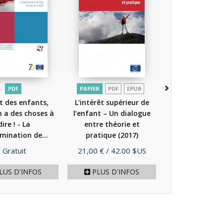
PDF
PAPIER
PDF
EPUB
PDF
t des enfants,
L’intérêt supérieur de
Étude sur les p
 a des choses à
l’enfant – Un dialogue
de rétentio
dire ! - La
entre théorie et
migrants et
mination de...
pratique
(2017)
alternatives à.
(2019)
Prix
Prix
Prix
Gratuit
21,00 €
/ 42.00 $US
Gratuit
LUS D'INFOS
PLUS D'INFOS
PLUS D'I