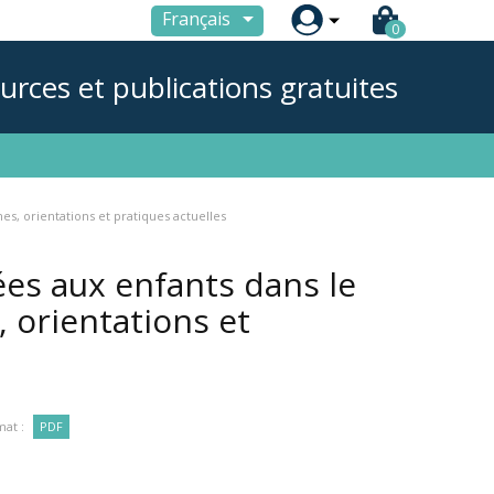

Français
0
urces et publications gratuites
, orientations et pratiques actuelles
es aux enfants dans le
 orientations et
at :
PDF