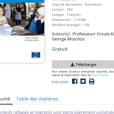
Type de document :
Document
Format :
PDF
Langue :
Français
Dimensions :
1,14 MB
Nombre de pages :
120
Auteur(s) :
Professeurr Ursula Ki
George Moschos
Gratuit
Télécharger
Pour recevoir plusieurs exemplaires imprimés, sou
réserve de disponibilité, merci de
nous contacter
PARTAGER :
sumé
Table des matières
nfants réfugiés et migrants sont particulièrement vulnérabl