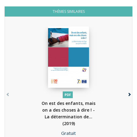
THÈMES SIMILAIRES
PDF
On est des enfants, mais
on a des choses à dire ! -
La détermination de...
(2019)
Prix
Gratuit