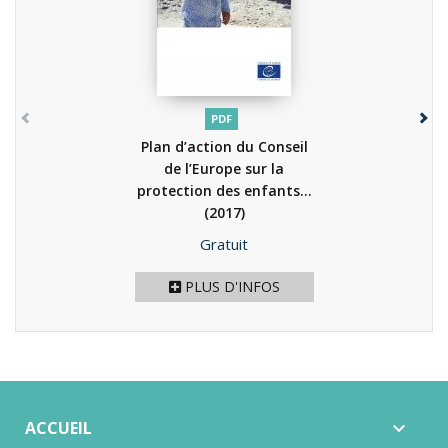
PDF
Plan d’action du Conseil
de l’Europe sur la
protection des enfants...
(2017)
Prix
Gratuit
PLUS D'INFOS
ACCUEIL
