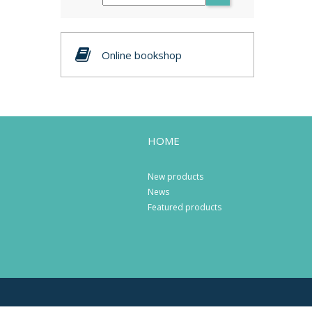
Online bookshop
HOME
New products
News
Featured products