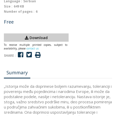
Language :
Serbian
Size :
649 KB
Number of pages :
6
Free
Download
To receive multiple printed copies, subject to
availability, please
contact us
SHARE :
Summary
„Istorija može da doprinese boljem razumevanju, toleranciji i
poverenju među pojedincima i narodima Evrope, ili može da
podstakne podele, nasilje i netoleranciju. Nastava istorije je,
stoga, važno sredstvo podrške miru, deo procesa pomirenja
u područjima zahvaćinim sukobima, ili u postkonfliktnim
sredinama. Ona doprinosi uspostavljanju tolerancije i