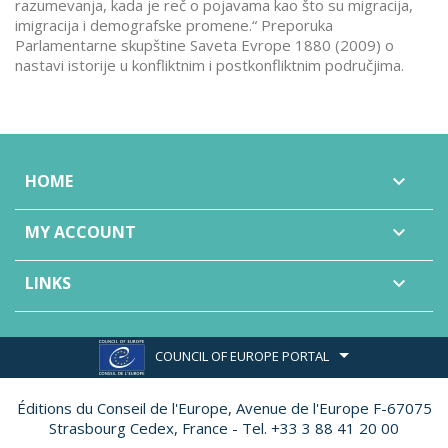
razumevanja, kada je reč o pojavama kao što su migracija,
imigracija i demografske promene.“ Preporuka
Parlamentarne skupštine Saveta Evrope 1880 (2009) o
nastavi istorije u konfliktnim i postkonfliktnim područjima.
HOME

MY ACCOUNT

LINKS

COUNCIL OF EUROPE PORTAL
Éditions du Conseil de l'Europe,
Avenue de l'Europe F-67075
Strasbourg Cedex, France - Tel. +33 3 88 41 20 00