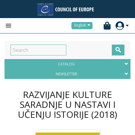


English

CATALOG
NEWSLETTER
RAZVIJANJE KULTURE
SARADNJE U NASTAVI I
UČENJU ISTORIJE
(2018)