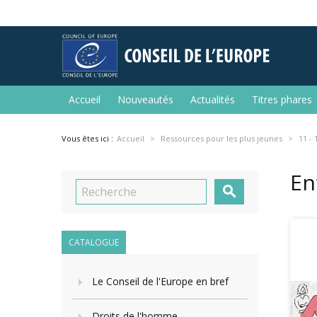
Accueil
Nouveautés
Actualités
Titres phares
Vous êtes ici :
Accueil
Ressources pour les plus jeunes
11 - 
En

CATALOGUE
Le Conseil de l'Europe en bref
Droits de l'homme