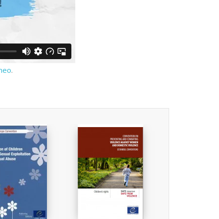
meo
.