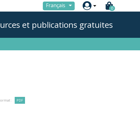

Français
0
urces et publications gratuites
ormat :
PDF