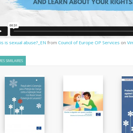
his is sexual abuse?_EN
from
Council of Europe OP Services
on
Vi
ES SIMILAIRES