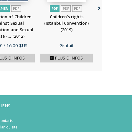
APIER
PDF
PDF
PDF
PDF
PDF
tion of Children
Children’s rights
Emerging techn
inst Sexual
(Istanbul Convention)
threats 
ation and Sexual
(2019)
opportunities 
se -...
(2012)
protection of.
Prix
Prix
 €
/ 16.00 $US
Gratuit
Gratuit
LUS D'INFOS
PLUS D'INFOS
PLUS D'I
LIENS
ontacts
lan du site