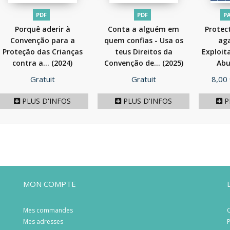
PDF
PDF
P
Porquê aderir à
Conta a alguém em
Protec
Convenção para a
quem confias - Usa os
aga
Proteção das Crianças
teus Direitos da
Exploit
contra a...
(2024)
Convenção de...
(2025)
Abu
Prix
Prix
Prix
Gratuit
Gratuit
8,00
PLUS D'INFOS
PLUS D'INFOS
P
MON COMPTE
Mes commandes
C
Mes adresses
P