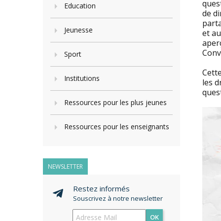
quest
Education
de di
parta
Jeunesse
et au
aperç
Conv
Sport
Cett
Institutions
les d
quest
Ressources pour les plus jeunes
Ressources pour les enseignants
NEWSLETTER
Restez informés
Souscrivez à notre newsletter
OK