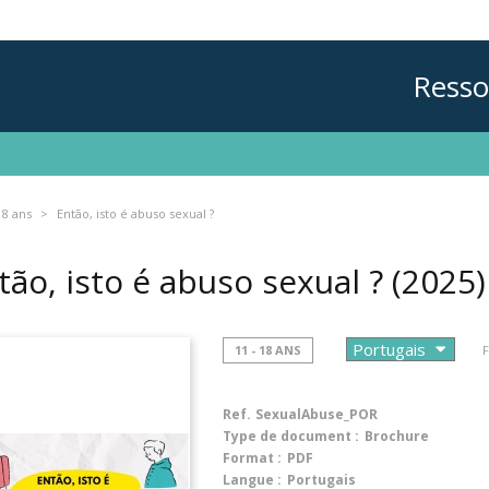
Resso
18 ans
Então, isto é abuso sexual ?
tão, isto é abuso sexual ?
(2025)
11 - 18 ANS
F
Ref.
SexualAbuse_POR
Type de document :
Brochure
Format :
PDF
Langue :
Portugais