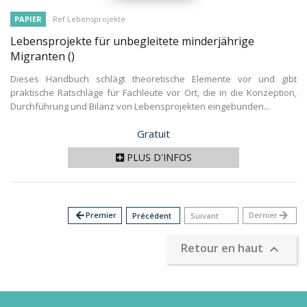
PAPIER
Ref Lebensprojekte
Lebensprojekte für unbegleitete minderjährige
Migranten
()
Dieses Handbuch schlägt theoretische Elemente vor und gibt
praktische Ratschläge für Fachleute vor Ort, die in die Konzeption,
Durchführung und Bilanz von Lebensprojekten eingebunden...
Prix
Gratuit
PLUS D'INFOS
arrow_back
Premier
Dernier
arrow_forward
Précédent
Suivant
Retour en haut
