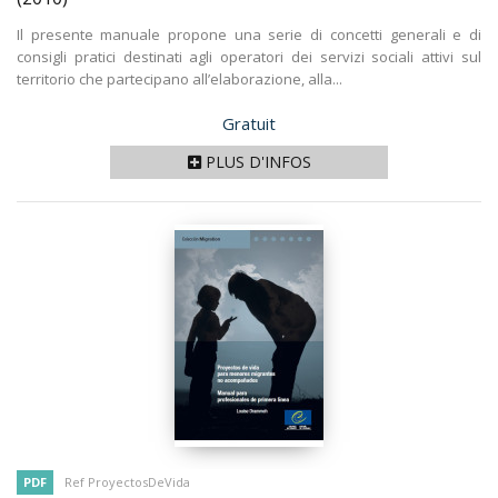
Il presente manuale propone una serie di concetti generali e di
consigli pratici destinati agli operatori dei servizi sociali attivi sul
territorio che partecipano all’elaborazione, alla...
Prix
Gratuit
PLUS D'INFOS
PDF
Ref ProyectosDeVida