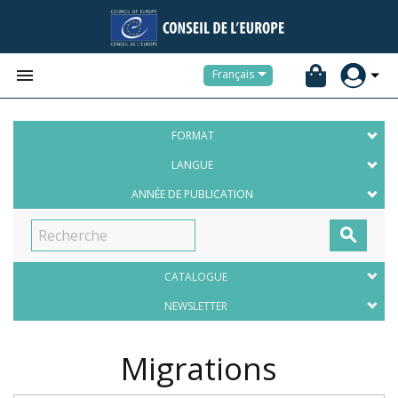


Français
FORMAT
LANGUE
ANNÉE DE PUBLICATION

CATALOGUE
NEWSLETTER
Migrations