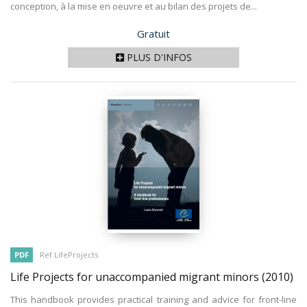
conception, à la mise en oeuvre et au bilan des projets de...
Prix
Gratuit
PLUS D'INFOS
PDF
Ref LifeProjects
Life Projects for unaccompanied migrant minors
(2010)
This handbook provides practical training and advice for front-line