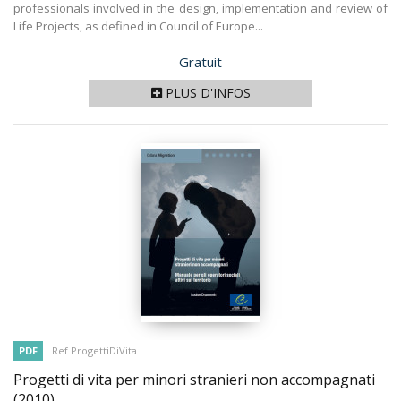
professionals involved in the design, implementation and review of
Life Projects, as defined in Council of Europe...
Prix
Gratuit
PLUS D'INFOS
PDF
Ref ProgettiDiVita
Progetti di vita per minori stranieri non accompagnati
(2010)