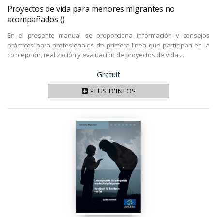
Proyectos de vida para menores migrantes no
acompañados
()
En el presente manual se proporciona información y consejos
prácticos para profesionales de primera línea que participan en la
concepción, realización y evaluación de proyectos de vida,...
Prix
Gratuit
PLUS D'INFOS