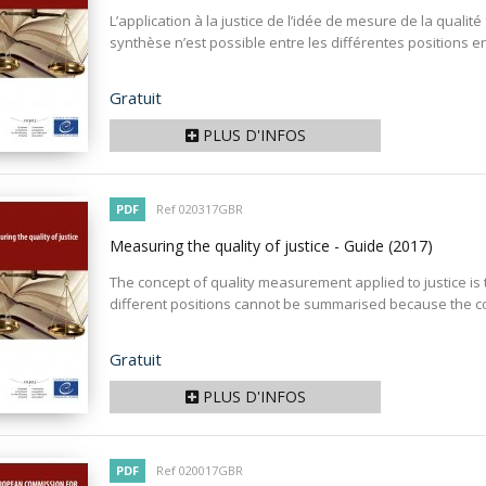
L’application à la justice de l’idée de mesure de la qualité
synthèse n’est possible entre les différentes positions en
Prix
Gratuit
PLUS D'INFOS
PDF
Ref 020317GBR
Measuring the quality of justice - Guide
(2017)
The concept of quality measurement applied to justice is t
different positions cannot be summarised because the co
Prix
Gratuit
PLUS D'INFOS
PDF
Ref 020017GBR