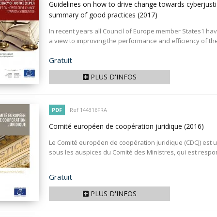
Guidelines on how to drive change towards cyberjusti
summary of good practices
(2017)
In recent years all Council of Europe member States1 hav
a view to improving the performance and efficiency of their
Prix
Gratuit
PLUS D'INFOS
PDF
Ref 144316FRA
Comité européen de coopération juridique
(2016)
Le Comité européen de coopération juridique (CDCJ) est
sous les auspices du Comité des Ministres, qui est respon
Prix
Gratuit
PLUS D'INFOS