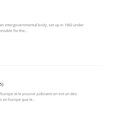
an intergovernmental body, set up in 1963 under
nsible for the...
5)
l’Europe et le pouvoir judiciaire en est un des
s en Europe que le...