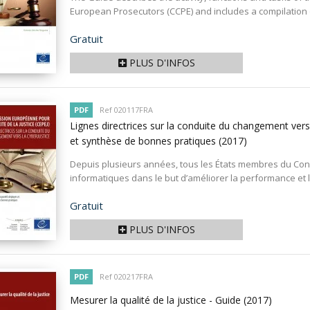
European Prosecutors (CCPE) and includes a compilation o
Prix
Gratuit
PLUS D'INFOS
PDF
Ref 020117FRA
Lignes directrices sur la conduite du changement vers 
et synthèse de bonnes pratiques
(2017)
Depuis plusieurs années, tous les États membres du Conse
informatiques dans le but d’améliorer la performance et l’
Prix
Gratuit
PLUS D'INFOS
PDF
Ref 020217FRA
Mesurer la qualité de la justice - Guide
(2017)