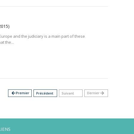
2015)
f Europe and the judiciary is a main part of these
at the...
arrow_back
Premier
Dernier
arrow_forward
Précédent
Suivant
LIENS