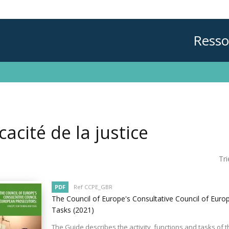
Resso
icacité de la justice
Tri
PDF
Ref CCPE_GBR
The Council of Europe's Consultative Council of Eur
Tasks
(2021)
The Guide describes the activity, functions and tasks of t