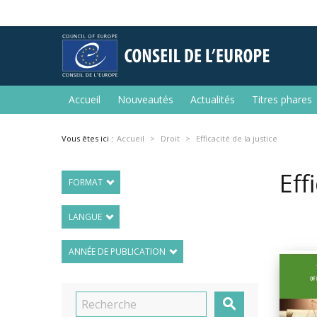
Accueil
Nouveautés
Actualités
Titres phares
Vous êtes ici :
Accueil
Droit
Efficacité de la justice
Eff
FORMAT
LANGUE
ANNÉE DE PUBLICATION
