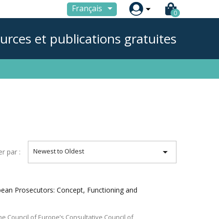

Français
0
urces et publications gratuites

Newest to Oldest
er par :
opean Prosecutors: Concept, Functioning and
he Council of Europe’s Consultative Council of