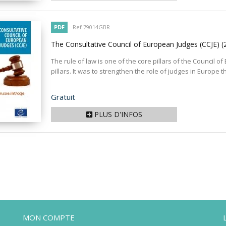
PDF
Ref 79014GBR
The Consultative Council of European Judges (CCJE)
(
The rule of law is one of the core pillars of the Council o
pillars. It was to strengthen the role of judges in Europe th
Prix
Gratuit
PLUS D'INFOS
MON COMPTE