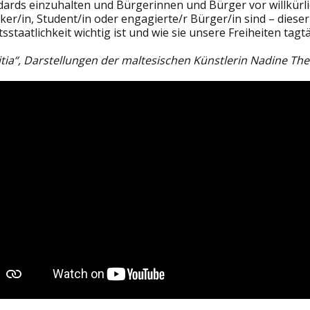
dards einzuhalten und Bürgerinnen und Bürger vor willkürli
iker/in, Student/in oder engagierte/r Bürger/in sind – diese
sstaatlichkeit wichtig ist und wie sie unsere Freiheiten tagtä
titia“, Darstellungen der maltesischen Künstlerin Nadine T