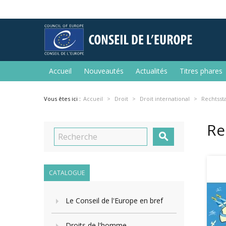
Accueil
Nouveautés
Actualités
Titres phares
Vous êtes ici :
Accueil
Droit
Droit international
Rechtssta
Re

CATALOGUE
Le Conseil de l'Europe en bref
Droits de l'homme