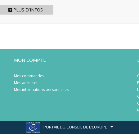
PLUS D'INFOS
MON COMPTE
Mes commandes
C
Mes adresses
P
Mes informations personnelles
L
C
C
M
PORTAIL DU CONSEIL DE L'EUROPE