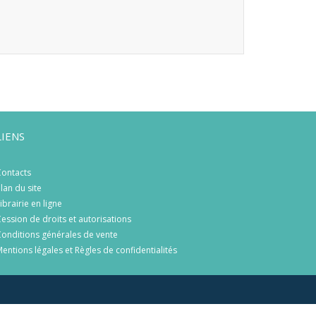
LIENS
ontacts
lan du site
ibrairie en ligne
ession de droits et autorisations
onditions générales de vente
entions légales et Règles de confidentialités