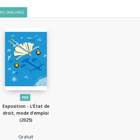
ES SIMILAIRES
PDF
Exposition - L’État de
droit, mode d’emploi
(2025)
Prix
Gratuit