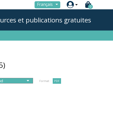

Français
0
urces et publications gratuites
5)
Format :
PDF