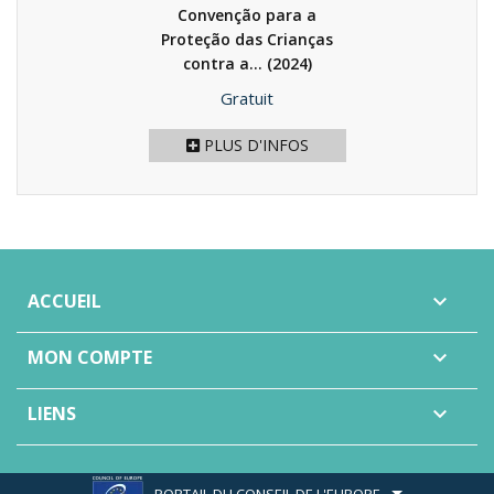
Convenção para a
Proteção das Crianças
contra a...
(2024)
Prix
Gratuit
PLUS D'INFOS
ACCUEIL

MON COMPTE

LIENS

PORTAIL DU CONSEIL DE L'EUROPE