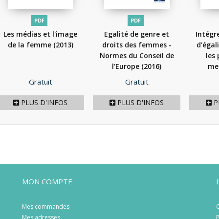
PDF
PDF
Les médias et l'image
Egalité de genre et
Intégr
de la femme
(2013)
droits des femmes -
d’égal
Normes du Conseil de
les 
l'Europe
(2016)
me
Prix
Prix
Gratuit
Gratuit
PLUS D'INFOS
PLUS D'INFOS
P
MON COMPTE
Mes commandes
C
Mes adresses
P