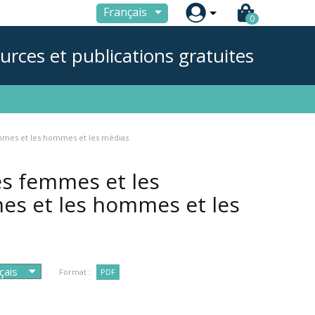

Français
0
urces et publications gratuites
emmes et les hommes et les médias
es femmes et les
mes et les hommes et les
Format :
PDF