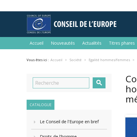
Accueil
Nouveautés
Actualités
Titres phares
Vous êtes ici :
Accueil
Société
Egalité hommes/femmes
Co

ho
mé
CATALOGUE
Le Conseil de l'Europe en bref
Droits de l'homme