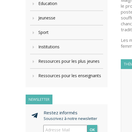
Malgr
Education
le pr
poste
souff
Jeunesse
chanc
tradi
Sport
Les m
femm
Institutions
Ressources pour les plus jeunes
THÈM
Ressources pour les enseignants
NEWSLETTER
Restez informés
Souscrivez à notre newsletter
OK