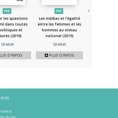
PDF
PDF
er les questions
Les médias et l'égalité
ité dans toutes
entre les femmes et les
politiques et
hommes au niveau
sures
(2016)
national
(2015)
Prix
Prix
Gratuit
Gratuit
LUS D'INFOS
PLUS D'INFOS
LIENS
ontacts
lan du site