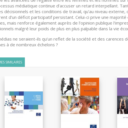
é les avancées de l’égalité entre les femmes et les hommes sur 
ocessus médiatique continue d’accuser un retard interpellant. Tan
s décisionnels et les conditions de travail, qu’au niveau externe
rent d’un déficit participatif persistant. Celui-ci prive une majorit
es, mais renforce également auprès de l’opinion publique l’impres
tionnels malgré leur poids de plus en plus palpable dans la vie éc
édias ne seraient-ils qu’un reflet de la société et des carences 
es à de nombreux échelons ?
ES SIMILAIRES