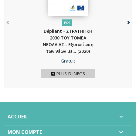
PDF
Dépliant - ΣΤΡΑΤΗΓΙΚΗ
2030 ΤΟΥ ΤΟΜΕΑ
ΝΕΟΛΑΙΑΣ - Εξοικείωση
των νέων με...
(2020)
Prix
Gratuit
PLUS D'INFOS
ACCUEIL

MON COMPTE
