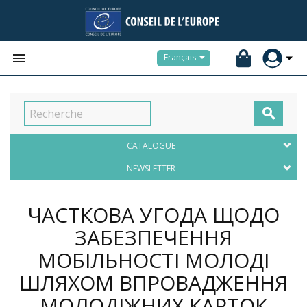


Français

CATALOGUE
NEWSLETTER
ЧАСТКОВА УГОДА ЩОДО
ЗАБЕЗПЕЧЕННЯ
МОБІЛЬНОСТІ МОЛОДІ
ШЛЯХОМ ВПРОВАДЖЕННЯ
МОЛОДІЖНИХ КАРТОК