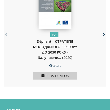
PDF
Dépliant - СТРАТЕГІЯ
МОЛОДІЖНОГО СЕКТОРУ
ДО 2030 РОКУ -
Залучаючи...
(2020)
Prix
Gratuit
PLUS D'INFOS