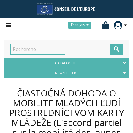


Français

CATALOGUE
NEWSLETTER
ČIASTOČNÁ DOHODA O
MOBILITE MLADÝCH ĽUDÍ
PROSTREDNÍCTVOM KARTY
MLÁDEŽE (L'accord partiel
sur la mobilité des jeunes