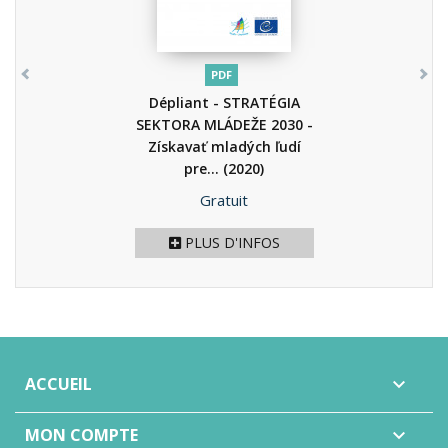
PDF
Dépliant - STRATÉGIA
SEKTORA MLÁDEŽE 2030 -
Získavať mladých ľudí
pre...
(2020)
Prix
Gratuit
PLUS D'INFOS
ACCUEIL

MON COMPTE
