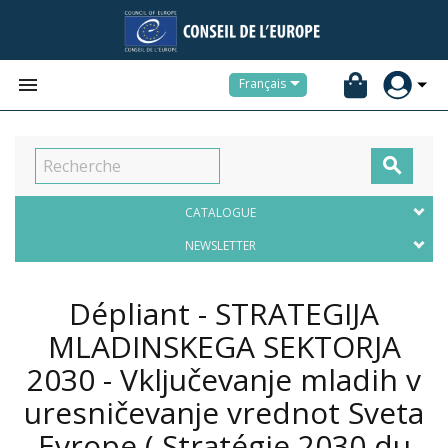


Français

CATALOGUE
NEWSLETTER
Dépliant - STRATEGIJA
MLADINSKEGA SEKTORJA
2030 - Vključevanje mladih v
uresničevanje vrednot Sveta
Evrope ( Stratégie 2030 du