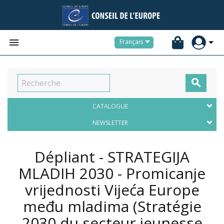


Français

CATALOGUE
NEWSLETTER
Dépliant - STRATEGIJA
MLADIH 2030 - Promicanje
vrijednosti Vijeća Europe
među mladima (Stratégie
2030 du secteur jeunesse