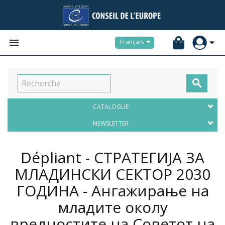


Français

CATALOGUE
NEWSLETTER
Dépliant - СТРАТЕГИЈА ЗА
МЛАДИНСКИ СЕКТОР 2030
ГОДИНА - Ангажирање на
младите околу
вредностите на Советот на