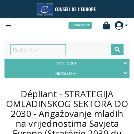


Français

CATALOGUE
NEWSLETTER
Dépliant - STRATEGIJA
OMLADINSKOG SEKTORA DO
2030 - Angažovanje mladih
na vrijednostima Savjeta
Evrope (Stratégie 2030 du