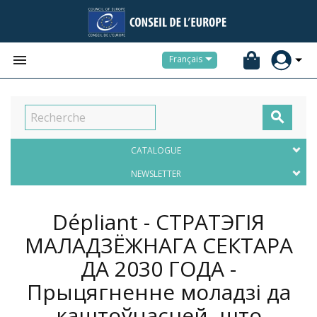


Français

CATALOGUE
NEWSLETTER
Dépliant - СТРАТЭГІЯ
МАЛАДЗЁЖНАГА СЕКТАРА
ДА 2030 ГОДА -
Прыцягненне моладзі да
каштоўнасцей, што