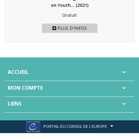
on Youth...
(2021)
Prix
Gratuit
PLUS D'INFOS
ACCUEIL

MON COMPTE

LIENS

PORTAIL DU CONSEIL DE L'EUROPE