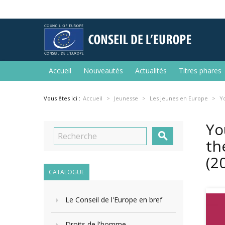
Accueil
Nouveautés
Actualités
Titres phares
Vous êtes ici :
Accueil
Jeunesse
Les jeunes en Europe
Y
Yo

th
(2
CATALOGUE
Le Conseil de l'Europe en bref
Droits de l'homme