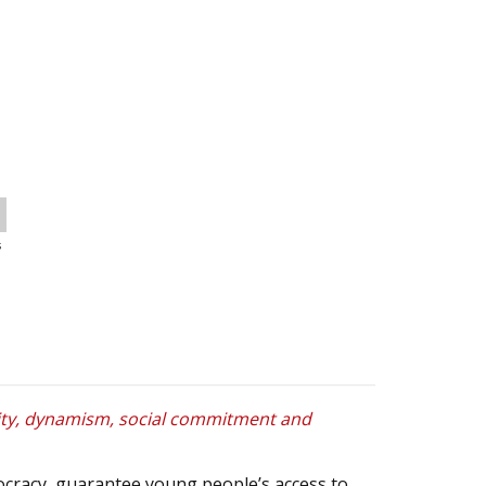
s
ivity, dynamism, social commitment and
mocracy, guarantee young people’s access to