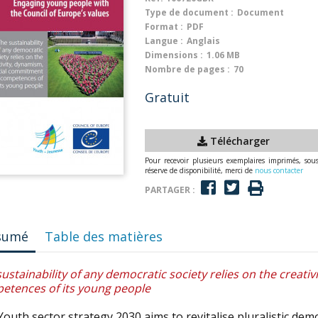
Type de document :
Document
Format :
PDF
Langue :
Anglais
Dimensions :
1.06 MB
Nombre de pages :
70
Gratuit
Télécharger
Pour recevoir plusieurs exemplaires imprimés, sou
réserve de disponibilité, merci de
nous contacter
PARTAGER :
sumé
Table des matières
ustainability of any democratic society relies on the creat
etences of its young people
outh sector strategy 2030 aims to revitalise pluralistic de