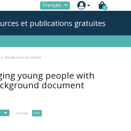

Français
0
urces et publications gratuites
lues - Background document
ging young people with
 Background document
Format :
PDF