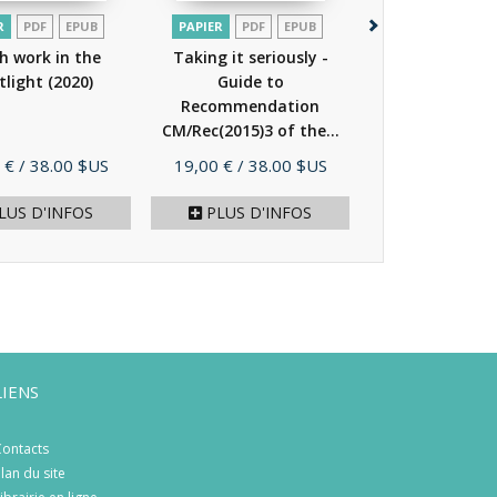
R
PDF
EPUB
PAPIER
PDF
EPUB
PAPIER
PDF
h work in the
Taking it seriously -
Perspectives on
tlight
(2020)
Guide to
Volume 3 - H
Recommendation
Europe: conf
CM/Rec(2015)3 of the...
and...
(20
(2016)
Prix
Prix
 €
/ 38.00 $US
19,00 €
/ 38.00 $US
27,00 €
/ 54.
LUS D'INFOS
PLUS D'INFOS
PLUS D'I
LIENS
ontacts
lan du site