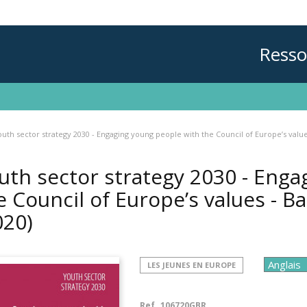
Resso
outh sector strategy 2030 - Engaging young people with the Council of Europe’s va
uth sector strategy 2030 - Enga
e Council of Europe’s values -
020)
LES JEUNES EN EUROPE
Ref.
106720GBR