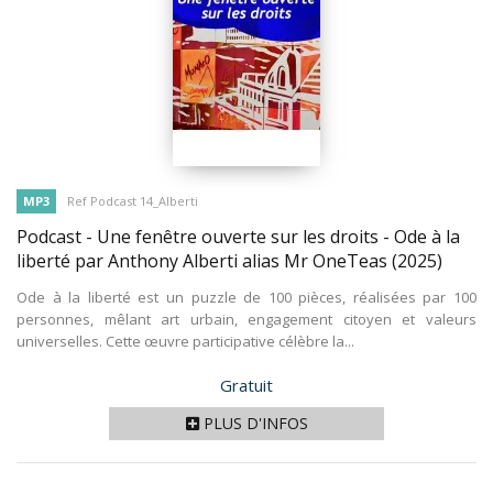
MP3
Ref Podcast 14_Alberti
Podcast - Une fenêtre ouverte sur les droits - Ode à la
liberté par Anthony Alberti alias Mr OneTeas
(2025)
Ode à la liberté est un puzzle de 100 pièces, réalisées par 100
personnes, mêlant art urbain, engagement citoyen et valeurs
universelles. Cette œuvre participative célèbre la...
Prix
Gratuit
PLUS D'INFOS