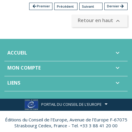
arrow_back
Premier
Dernier
arrow_forward
Précédent
Suivant
Retour en haut

ACCUEIL

MON COMPTE

LIENS

PORTAIL DU CONSEIL DE L'EUROPE
Éditions du Conseil de l'Europe,
Avenue de l'Europe F-67075
Strasbourg Cedex, France - Tel. +33 3 88 41 20 00