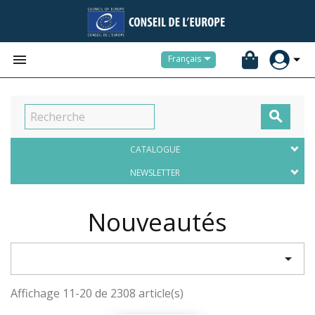


Français

CATALOGUE
NEWSLETTER
Nouveautés

Affichage 11-20 de 2308 article(s)