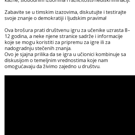
kazne, slobodnim izborima i različitosti/nediskriminaciji.
Zabavite se u timskim izazovima, diskutujte i testirajte
svoje znanje o demokratiji i ljudskim pravima!
Ova brošura prati društvenu igru za učenike uzrasta 8–
12 godina, a neke njene stranice sadrže i informacije
koje se mogu koristiti za pripremu za igre ili za
nadogradnju stečenih znanja.
Ovo je sjajna prilika da se igra u učionici kombinuje sa
diskusijom o temeljnim vrednostima koje nam
omogućavaju da živimo zajedno u društvu.