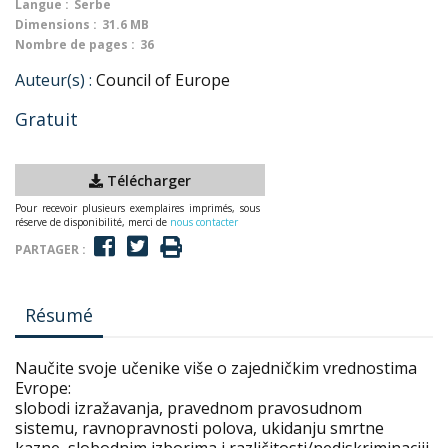
Langue :
Serbe
Dimensions :
31.6 MB
Nombre de pages :
36
Auteur(s) :
Council of Europe
Gratuit
Télécharger
Pour recevoir plusieurs exemplaires imprimés, sous
réserve de disponibilité, merci de
nous contacter
PARTAGER :
Résumé
Naučite svoje učenike više o zajedničkim vrednostima
Evrope:
slobodi izražavanja, pravednom pravosudnom
sistemu, ravnopravnosti polova, ukidanju smrtne