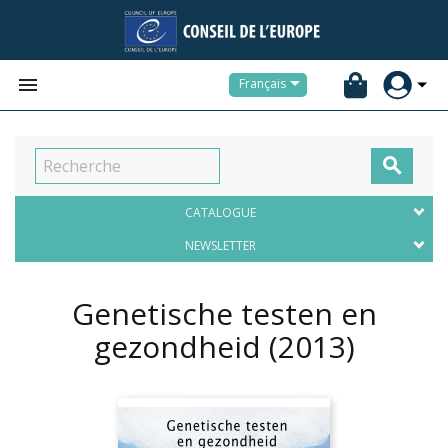


Français

CATALOGUE
NEWSLETTER
Genetische testen en
gezondheid
(2013)