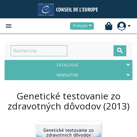


Français

CATALOGUE
NEWSLETTER
Genetické testovanie zo
zdravotných dôvodov
(2013)