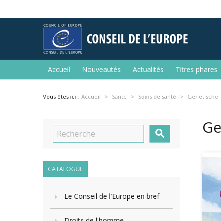
Accueil
Nouveautés
Actualités
Titres phares
Vous êtes ici :
Accueil
Santé
Soins de santé
Genetische T
Ge

CATALOGUE
Le Conseil de l'Europe en bref
Droits de l'homme