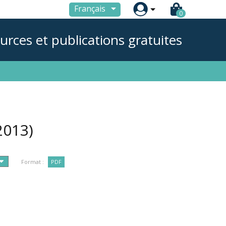

Français
0
urces et publications gratuites
2013)
Format :
PDF