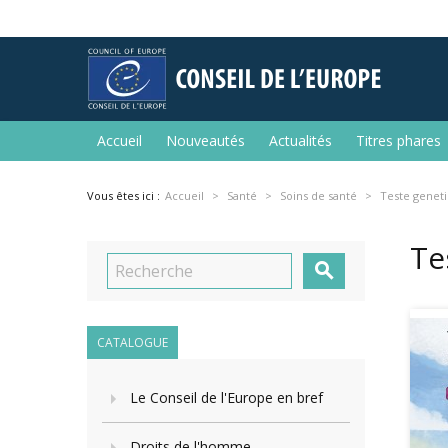
Accueil
Nouveautés
Actualités
Titres phares
Vous êtes ici :
Accueil
Santé
Soins de santé
Teste genet
Te

CATALOGUE
Le Conseil de l'Europe en bref
Droits de l'homme