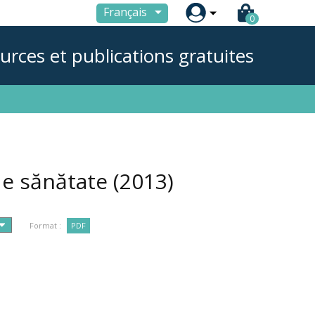

Français
0
urces et publications gratuites
de sănătate
(2013)
Format :
PDF