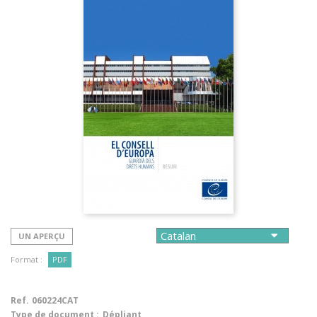
UN APERÇU
Format :
PDF
Ref.
060224CAT
Type de document :
Dépliant