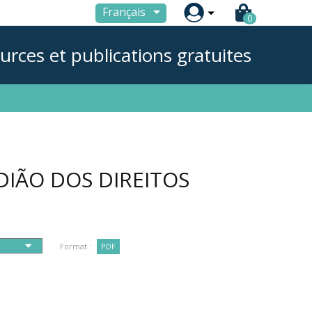

Français
0
urces et publications gratuites
IÃO DOS DIREITOS
Format :
PDF