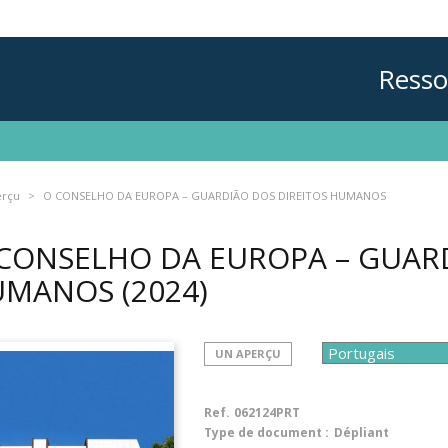
Resso
erçu
O CONSELHO DA EUROPA – GUARDIÃO DOS DIREITOS HUMANOS
CONSELHO DA EUROPA – GUARD
UMANOS
(2024)
UN APERÇU
Ref.
062124PRT
Type de document :
Dépliant