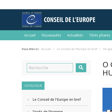
Accueil
Nouveautés
Actualités
Titres phares
Vous êtes ici :
Accueil
Le Conseil de l'Europe en bref
Un ap
O 

H
CATALOGUE
Le Conseil de l'Europe en bref
Droits de l'homme