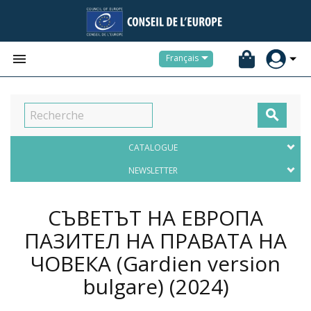


Français

CATALOGUE
NEWSLETTER
СЪВЕТЪТ НА ЕВРОПА
ПАЗИТЕЛ НА ПРАВАТА НА
ЧОВЕКА (Gardien version
bulgare)
(2024)