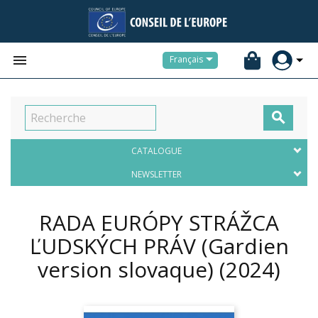


Français

CATALOGUE
NEWSLETTER
RADA EURÓPY STRÁŽCA
ĽUDSKÝCH PRÁV (Gardien
version slovaque)
(2024)