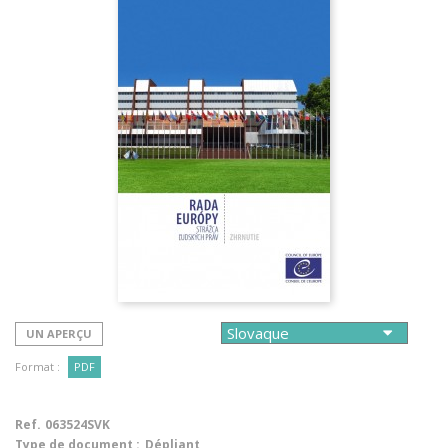
UN APERÇU
Format :
PDF
Ref.
063524SVK
Type de document :
Dépliant