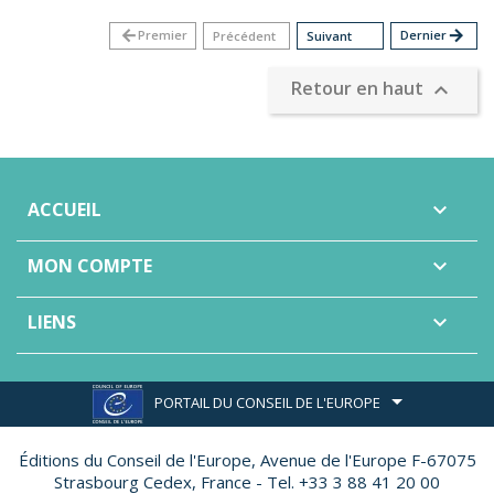
arrow_back
Premier
Dernier
arrow_forward
Précédent
Suivant
Retour en haut

ACCUEIL

MON COMPTE

LIENS

PORTAIL DU CONSEIL DE L'EUROPE
Éditions du Conseil de l'Europe,
Avenue de l'Europe F-67075
Strasbourg Cedex, France - Tel. +33 3 88 41 20 00