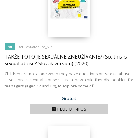
PDF
Ref SexualAbuse_SLK
TAKŽE TOTO JE SEXUÁLNE ZNEUŽÍVANIE? (So, this is
sexual abuse? Slovak version)
(2020)
Children are not alone when they have questions on sexual abuse...
" So, this is sexual abuse? " is a new child-friendly booklet for
teenagers (aged 12 and up), to explore some of...
Prix
Gratuit
PLUS D'INFOS