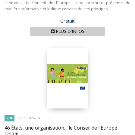
centrales du Conseil de l’Europe, cette brochure présente de
manière informative et ludique certains de ses principes...
Prix
Gratuit
PLUS D'INFOS
PDF
Ref 105924FRA
46 États, une organisation… le Conseil de l'Europe
(2024)