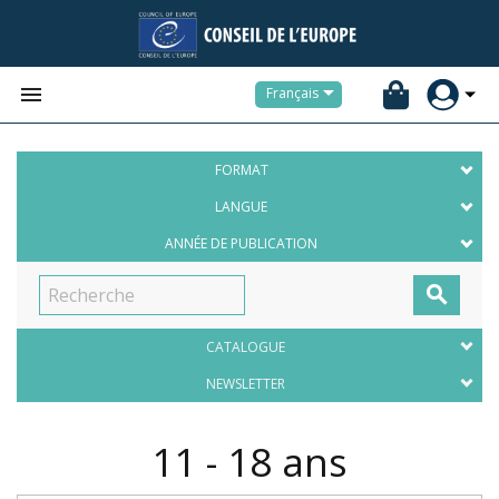


Français
FORMAT
LANGUE
ANNÉE DE PUBLICATION

CATALOGUE
NEWSLETTER
11 - 18 ans