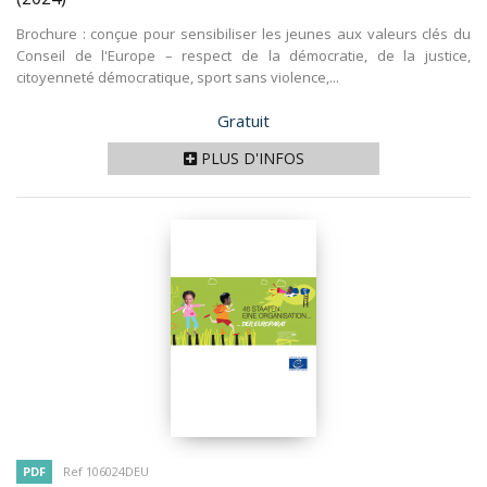
Brochure : conçue pour sensibiliser les jeunes aux valeurs clés du
Conseil de l'Europe – respect de la démocratie, de la justice,
citoyenneté démocratique, sport sans violence,...
Prix
Gratuit
PLUS D'INFOS
PDF
Ref 106024DEU