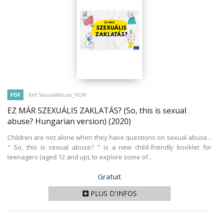
PDF
Ref SexualAbuse_HUN
EZ MÁR SZEXUÁLIS ZAKLATÁS? (So, this is sexual
abuse? Hungarian version)
(2020)
Children are not alone when they have questions on sexual abuse...
" So, this is sexual abuse? " is a new child-friendly booklet for
teenagers (aged 12 and up), to explore some of...
Prix
Gratuit
PLUS D'INFOS