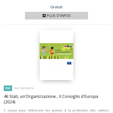
Prix
Gratuit
PLUS D'INFOS
PDF
Ref 106124ITA
46 Stati, un'Organizzazione... Il Consiglio d'Europa
(2024)
C onçue pour intéresser les jeunes à la protection des valeurs