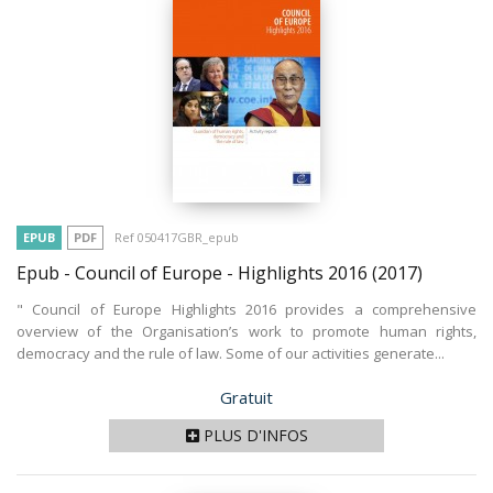
EPUB
PDF
Ref 050417GBR_epub
Epub - Council of Europe - Highlights 2016
(2017)
" Council of Europe Highlights 2016 provides a comprehensive
overview of the Organisation’s work to promote human rights,
democracy and the rule of law. Some of our activities generate...
Prix
Gratuit
PLUS D'INFOS