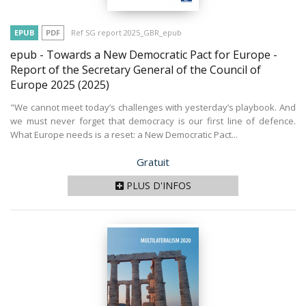
EPUB
PDF
Ref SG report 2025_GBR_epub
epub - Towards a New Democratic Pact for Europe -
Report of the Secretary General of the Council of
Europe 2025
(2025)
"We cannot meet today’s challenges with yesterday’s playbook. And
we must never forget that democracy is our first line of defence.
What Europe needs is a reset: a New Democratic Pact...
Prix
Gratuit
PLUS D'INFOS