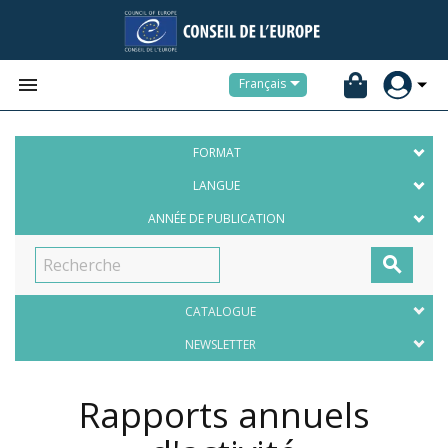


Français
FORMAT
LANGUE
ANNÉE DE PUBLICATION

CATALOGUE
NEWSLETTER
Rapports annuels