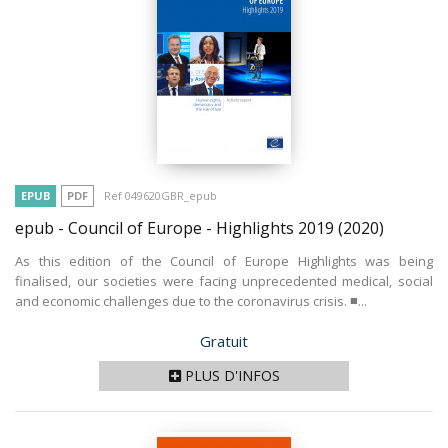
EPUB
PDF
Ref 049620GBR_epub
epub - Council of Europe - Highlights 2019
(2020)
As this edition of the Council of Europe Highlights was being
finalised, our societies were facing unprecedented medical, social
and economic challenges due to the coronavirus crisis. ■...
Prix
Gratuit
PLUS D'INFOS