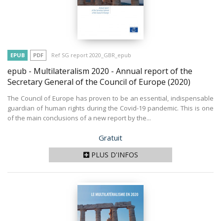
EPUB
PDF
Ref SG report 2020_GBR_epub
epub - Multilateralism 2020 - Annual report of the
Secretary General of the Council of Europe
(2020)
The Council of Europe has proven to be an essential, indispensable
guardian of human rights during the Covid-19 pandemic. This is one
of the main conclusions of a new report by the...
Prix
Gratuit
PLUS D'INFOS