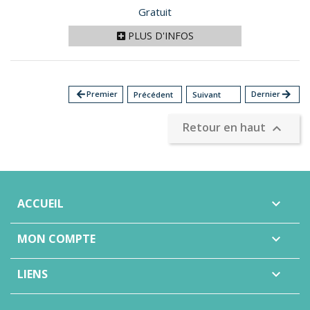
Prix
Gratuit
PLUS D'INFOS
arrow_back
Premier
Dernier
arrow_forward
Précédent
Suivant
Retour en haut

ACCUEIL

MON COMPTE

LIENS
