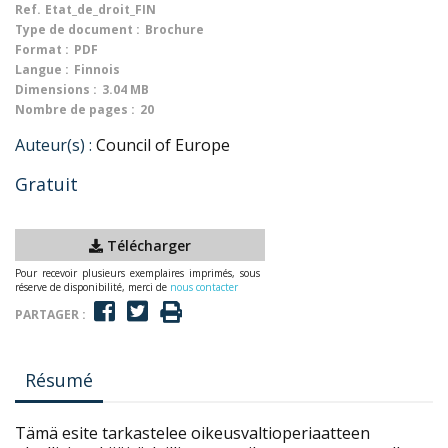
Ref.
Etat_de_droit_FIN
Type de document :
Brochure
Format :
PDF
Langue :
Finnois
Dimensions :
3.04 MB
Nombre de pages :
20
Auteur(s) :
Council of Europe
Gratuit
Télécharger
Pour recevoir plusieurs exemplaires imprimés, sous
réserve de disponibilité, merci de
nous contacter
PARTAGER :
Résumé
Tämä esite tarkastelee oikeusvaltioperiaatteen