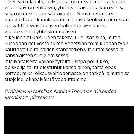
oleellisia tekijöitä; laillisuutta, oikeusvarmuutta, vallan
väärinkäytön ehkäisyä, yhdenvertaisuutta lain edessä
sekä oikeussuojan saatavuutta. Nämä periaatteet
muodostavat demokratian ja ihmisoikeuksien perustan
ja ovat tulosvastuullisen hallinnon, yksilöiden
vapauksien ja yhteiskunnallisen
oikeudenmukaisuuden takeita. Lue lisää siitä, miten
Euroopan neuvosto tukee Venetsian toimikunnan työn
kautta valtioita näiden standardien ylläpitämisessä ja
kansalaisten suojelemisessa
mielivaltaiselta vallankäytöltä. Olitpa poliitikko,
opiskelija tai huolestunut kansalainen, tämä opas
kertoo, miksi oikeusvaltioperiaate on tärkeä ja miten se
suojelee jokapäiväistä vapauttamme.
(Maltalaisen taitelijan Nadine Theuman ’Oikeuden
jumalatar’ -piirrokset)