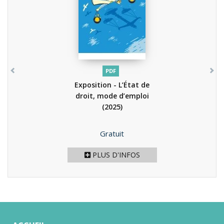
PDF
Exposition - L’État de
droit, mode d’emploi
(2025)
Prix
Gratuit
PLUS D'INFOS