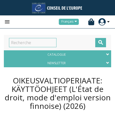


Français

CATALOGUE
NEWSLETTER
OIKEUSVALTIOPERIAATE:
KÄYTTÖOHJEET (L'État de
droit, mode d'emploi version
finnoise)
(2026)