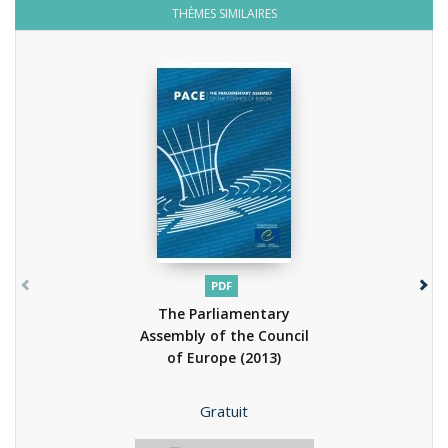
THÈMES SIMILAIRES
PDF
The Parliamentary
Assembly of the Council
of Europe
(2013)
Prix
Gratuit