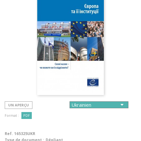
UN APERÇU
Format :
PDF
Ref.
165325UKR
Type de document :
Dépliant