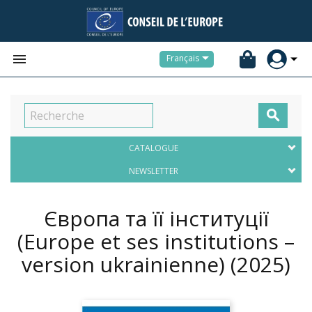


Français

CATALOGUE
NEWSLETTER
Європа та її інституції
(Europe et ses institutions –
version ukrainienne)
(2025)