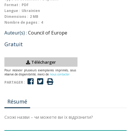
Format :
PDF
Langue :
Ukrainien
Dimensions :
2 MB
Nombre de pages :
4
Auteur(s) :
Council of Europe
Gratuit
Télécharger
Pour recevoir plusieurs exemplaires imprimés, sous
réserve de disponibilité, merci de
nous contacter
PARTAGER :
Résumé
Схожі назви – чи можете ви їх відрізнити?