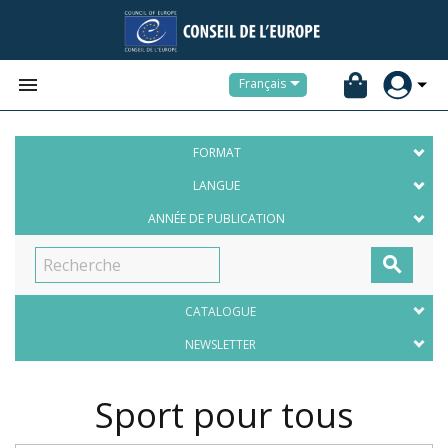


Français
FORMAT
LANGUE
ANNÉE DE PUBLICATION

CATALOGUE
NEWSLETTER
Sport pour tous