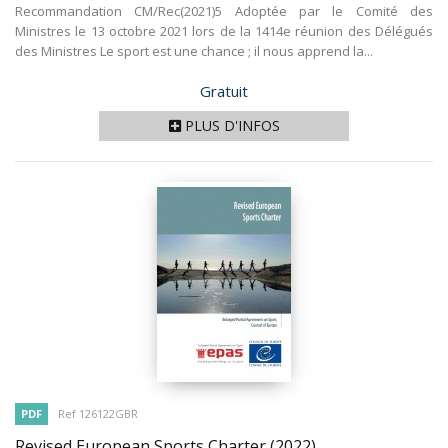
Recommandation CM/Rec(2021)5 Adoptée par le Comité des
Ministres le 13 octobre 2021 lors de la 1414e réunion des Délégués
des Ministres Le sport est une chance ; il nous apprend la...
Prix
Gratuit
PLUS D'INFOS
PDF
Ref 126122GBR
Revised European Sports Charter
(2022)