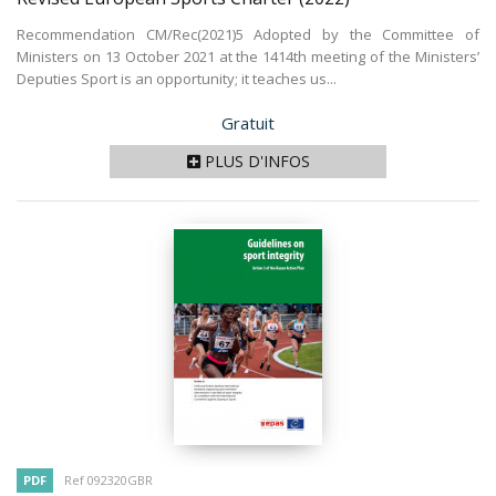
Recommendation CM/Rec(2021)5 Adopted by the Committee of
Ministers on 13 October 2021 at the 1414th meeting of the Ministers’
Deputies Sport is an opportunity; it teaches us...
Prix
Gratuit
PLUS D'INFOS
PDF
Ref 092320GBR