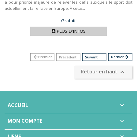
a pour priorité majeure de relever les défis auxquels le sport doit
actuellement faire face en Europe. À cette...
Prix
Gratuit
PLUS D'INFOS
arrow_back
Premier
Dernier
arrow_forward
Précédent
Suivant
Retour en haut

ACCUEIL

MON COMPTE

LIENS
