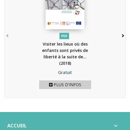
PDF
Visiter les lieux où des
enfants sont privés de
liberté à la suite de...
(2018)
Prix
Gratuit
PLUS D'INFOS
ACCUEIL
