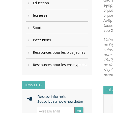
από ε
Education
εφαρ
δημιο
δημοκ
Jeunesse
Ανθρ
Δικα
Sport
του 
L’abo
Institutions
de l’
soins
Ressources pour les plus jeunes
domai
1949,
de dr
Ressources pour les enseignants
régul
propo
NEWSLETTER
THÈM
Restez informés
Souscrivez à notre newsletter
OK