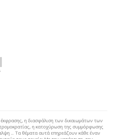
s
ς έκφρασης, η διασφάλιση των δικαιωμάτων των
 τρομοκρατίας, η κατοχύρωση της συμμόρφωσης
αλψη ... Τα θέματα αυτά επηρεάζουν κάθε έναν