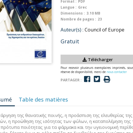
Format :
PDF
Langue :
Grec
Dimensions :
3.10 MB
Nombre de pages :
23
Auteur(s) :
Council of Europe
Gratuit
Télécharger
Pour recevoir plusieurs exemplaires imprimés, sou
réserve de disponibilité, merci de
nous contacter
PARTAGER :
sumé
Table des matières
τάργηση της θανατικής ποινής, η προάσπιση της ελευθερίας τη
ιών, η προώθηση της ισότητας των φύλων, η καταπολέμηση της
 πρότυπα ποιότητας για τα φάρμακα και την υγειονομική περίθ