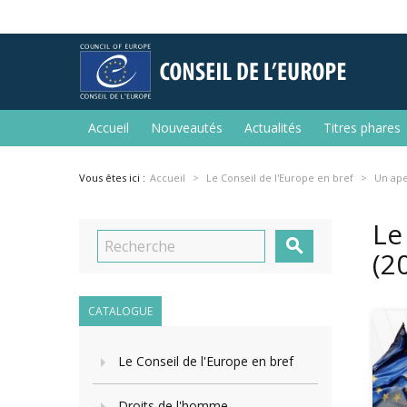
Accueil
Nouveautés
Actualités
Titres phares
Vous êtes ici :
Accueil
Le Conseil de l'Europe en bref
Un ap
Le

(2
CATALOGUE
Le Conseil de l'Europe en bref
Droits de l'homme