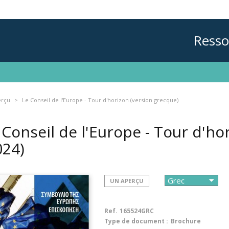
Resso
erçu
Le Conseil de l'Europe - Tour d'horizon (version grecque)
 Conseil de l'Europe - Tour d'ho
024)
UN APERÇU
Ref.
165524GRC
Type de document :
Brochure