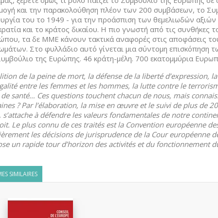
μάς, ξέρετε όμως τι ρόλο παίζει το Συμβούλιο της Ευρώπης σε 
μογή και την παρακολούθηση πλέον των 200 συμβάσεων, το Συμ
υργία του το 1949 - για την προάσπιση των θεμελιωδών αξιών 
ρατία και το κράτος δικαίου. Η πιο γνωστή από τις συνθήκες 
ώπου, τα δε ΜΜΕ κάνουν τακτικά αναφορές στις αποφάσεις τ
ιωμάτων. Στο φυλλάδιο αυτό γίνεται μια σύντομη επισκόπηση τ
Συμβούλιο της Ευρώπης. 46 κράτη-μέλη. 700 εκατομμύρια Ευρωπ
lition de la peine de mort, la défense de la liberté d’expression, l
égalité entre les femmes et les hommes, la lutte contre le terroris
 de santé… Ces questions touchent chacun de nous, mais connaisse
nes ? Par l’élaboration, la mise en œuvre et le suivi de plus de 20
 s’attache à défendre les valeurs fondamentales de notre continent
oit. Le plus connu de ces traités est la Convention européenne de
ièrement les décisions de jurisprudence de la Cour européenne d
se un rapide tour d’horizon des activités et du fonctionnement du
ES SIMILAIRES