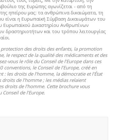
αυτούς τους τομείς; Με την κατάρτιση, την
βούλιο της Ευρώπης αγωνίζεται - από τη
της ηπείρου μας: τα ανθρώπινα δικαιώματα, τη
του είναι η Ευρωπαϊκή Σύμβαση Δικαιωμάτων του
ου Ευρωπαϊκού Δικαστηρίου Ανθρωπίνων
ων δραστηριοτήτων και του τρόπου λειτουργίας
αίοι.
a protection des droits des enfants, la promotion
me, le respect de la qualité des médicaments et des
z-vous le rôle du Conseil de l’Europe dans ces
0 conventions, le Conseil de l’Europe, créé en
 : les droits de l’homme, la démocratie et l’État
s droits de l’homme ; les médias relaient
es droits de l’homme. Cette brochure vous
 Conseil de l’Europe.