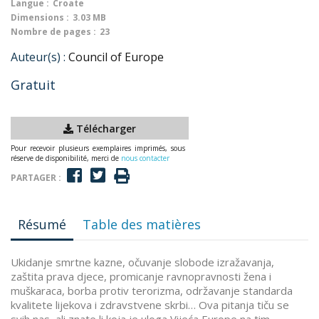
Langue :
Croate
Dimensions :
3.03 MB
Nombre de pages :
23
Auteur(s) :
Council of Europe
Gratuit
Télécharger
Pour recevoir plusieurs exemplaires imprimés, sous
réserve de disponibilité, merci de
nous contacter
PARTAGER :
Résumé
Table des matières
Ukidanje smrtne kazne, očuvanje slobode izražavanja,
zaštita prava djece, promicanje ravnopravnosti žena i
muškaraca, borba protiv terorizma, održavanje standarda
kvalitete lijekova i zdravstvene skrbi… Ova pitanja tiču se