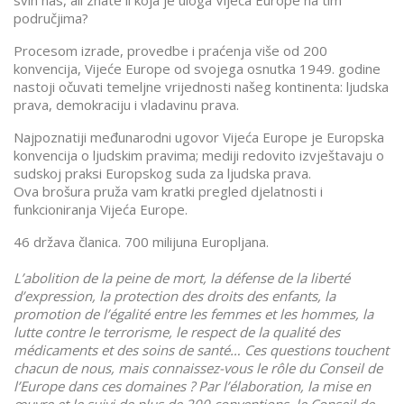
svih nas, ali znate li koja je uloga Vijeća Europe na tim
područjima?
Procesom izrade, provedbe i praćenja više od 200
konvencija, Vijeće Europe od svojega osnutka 1949. godine
nastoji očuvati temeljne vrijednosti našeg kontinenta: ljudska
prava, demokraciju i vladavinu prava.
Najpoznatiji međunarodni ugovor Vijeća Europe je Europska
konvencija o ljudskim pravima; mediji redovito izvještavaju o
sudskoj praksi Europskog suda za ljudska prava.
Ova brošura pruža vam kratki pregled djelatnosti i
funkcioniranja Vijeća Europe.
46 država članica. 700 milijuna Europljana.
L’abolition de la peine de mort, la défense de la liberté
d’expression, la protection des droits des enfants, la
promotion de l’égalité entre les femmes et les hommes, la
lutte contre le terrorisme, le respect de la qualité des
médicaments et des soins de santé… Ces questions touchent
chacun de nous, mais connaissez-vous le rôle du Conseil de
l’Europe dans ces domaines ? Par l’élaboration, la mise en