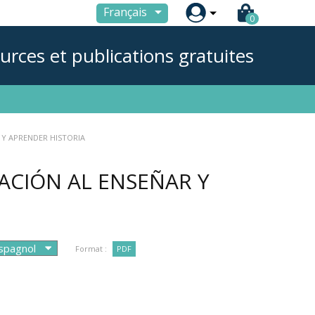

Français
0
urces et publications gratuites
 Y APRENDER HISTORIA
ACIÓN AL ENSEÑAR Y
Format :
PDF