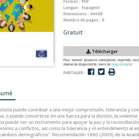
Format :
PDF
Langue :
Espagnol
Dimensions :
644 KB
Nombre de pages :
6
Gratuit
Télécharger
Pour recevoir plusieurs exemplaires imprimés, sou
réserve de disponibilité, merci de
nous contacter
PARTAGER :
sumé
istoria puede contribuir a una mejor comprensión, tolerancia y co
a, o puede convertirse en una fuerza para la división, la violencia y
ria puede ser un instrumento para apoyar la paz y la reconciliación
riores a conflictos, así como la tolerancia y el entendimiento al 
 cambios demográficos”. Recomendación 1880 (2009) de la Asamb