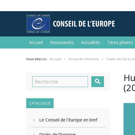
Accueil
Nouveautés
Actualités
Titres phares
Vous êtes ici :
Accueil
Droits de l'Homme
Traite des êtres 
Hu

(2
CATALOGUE
Le Conseil de l'Europe en bref
Droits de l'homme