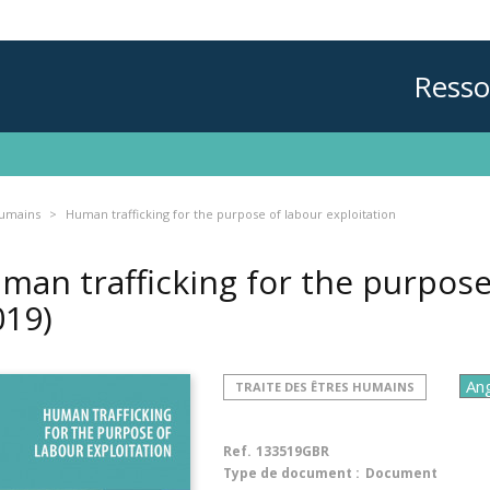
Resso
humains
Human trafficking for the purpose of labour exploitation
man trafficking for the purpose
019)
TRAITE DES ÊTRES HUMAINS
Ref.
133519GBR
Type de document :
Document