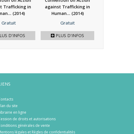
tion on Action
Convention on Action
t Trafficking in
against Trafficking in
an...
(2014)
Human...
(2014)
Prix
Prix
Gratuit
Gratuit
LUS D'INFOS
PLUS D'INFOS
LIENS
ontacts
lan du site
ibrairie en ligne
ession de droits et autorisations
onditions générales de vente
entions légales et Règles de confidentialités