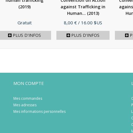
human trafficking
Convention on Action
Conven
(2019)
against Trafficking in
agains
Human...
(2013)
Hum
Prix
Prix
Gratuit
8,00 €
/ 16.00 $US
PLUS D'INFOS
PLUS D'INFOS
P
MON COMPTE
Mes commandes
C
Mes adresses
P
Mes informations personnelles
L
C
C
M