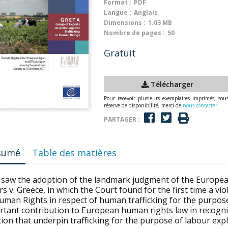
Format :
PDF
Langue :
Anglais
Dimensions :
1.03 MB
Nombre de pages :
50
Gratuit
Télécharger
Pour recevoir plusieurs exemplaires imprimés, sou
réserve de disponibilité, merci de
nous contacter
PARTAGER :
sumé
Table des matières
 saw the adoption of the landmark judgment of the Europ
s v. Greece, in which the Court found for the first time
a vio
uman Rights in respect of
human trafficking for the purpose
rtant
contribution to European human rights law in recogn
ion that underpin trafficking for the purpose of labour expl