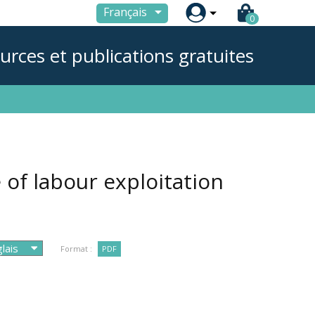

Français
0
urces et publications gratuites
 of labour exploitation
Format :
PDF