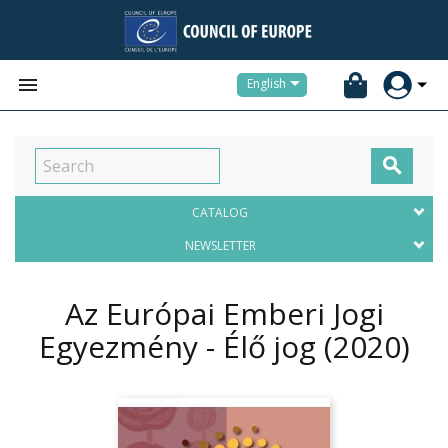


English

CATALOG
NEWSLETTER
Az Európai Emberi Jogi
Egyezmény - Élő jog
(2020)