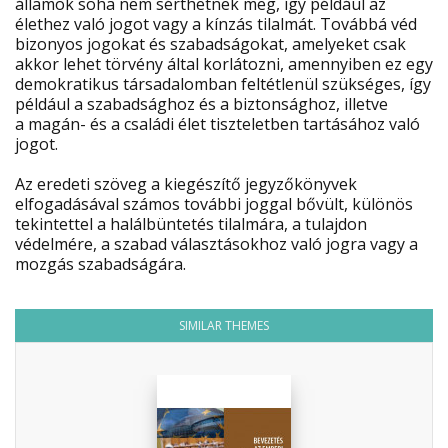
államok soha nem sérthetnek meg, így például az
élethez való jogot vagy a kínzás tilalmát. Továbbá véd
bizonyos jogokat és szabadságokat, amelyeket csak
akkor lehet törvény által korlátozni, amennyiben ez egy
demokratikus társadalomban feltétlenül szükséges, így
például a szabadsághoz és a biztonsághoz, illetve
a magán- és a családi élet tiszteletben tartásához való
jogot.
Az eredeti szöveg a kiegészítő jegyzőkönyvek
elfogadásával számos további joggal bővült, különös
tekintettel a halálbüntetés tilalmára, a tulajdon
védelmére, a szabad választásokhoz való jogra vagy a
mozgás szabadságára.
SIMILAR THEMES